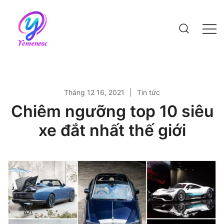
Skip
to
content
Website bách khoa kiến thức
Tháng 12 16, 2021
Tin tức
Chiêm ngưỡng top 10 siêu
xe đắt nhất thế giới