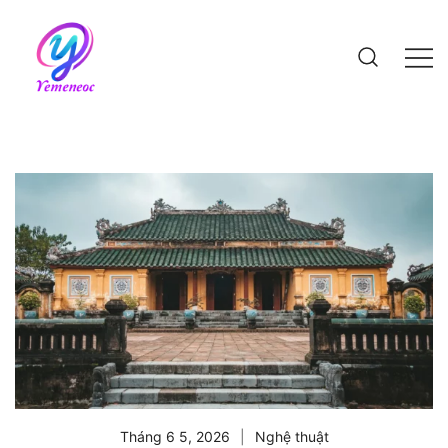
Skip
to
content
Website bách khoa kiến thức
Tháng 6 5, 2026
Nghệ thuật