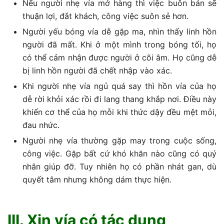
Nếu người nhẹ vía mở hàng thì việc buôn bán sẽ
thuận lợi, đắt khách, công việc suôn sẻ hơn.
Người yếu bóng vía dễ gặp ma, nhìn thấy linh hồn
người đã mất. Khi ở một mình trong bóng tối, họ
có thể cảm nhận được người ở cõi âm. Họ cũng dễ
bị linh hồn người đã chết nhập vào xác.
Khi người nhẹ vía ngủ quá say thì hồn vía của họ
dễ rời khỏi xác rồi đi lang thang khắp nơi. Điều này
khiến cơ thể của họ mỗi khi thức dậy đều mệt mỏi,
đau nhức.
Người nhẹ vía thường gặp may trong cuộc sống,
công việc. Gặp bất cứ khó khăn nào cũng có quý
nhân giúp đỡ. Tuy nhiên họ có phần nhát gan, dù
quyết tâm nhưng không dám thực hiện.
III. Xin vía có tác dụng