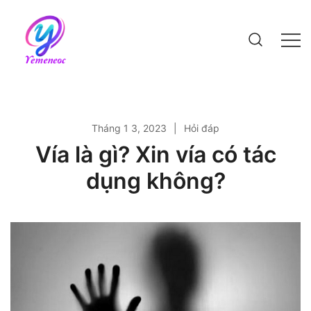
Skip
to
content
Website bách khoa kiến thức
Tháng 1 3, 2023
Hỏi đáp
Vía là gì? Xin vía có tác
dụng không?