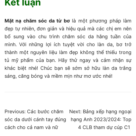
Kết luận
Mặt nạ chăm sóc da từ bơ
là một phương pháp làm
đẹp tự nhiên, đơn giản và hiệu quả mà các chị em nên
bổ sung vào chu trình chăm sóc da hằng tuần của
mình. Với những lợi ích tuyệt vời cho làn da, bơ trở
thành một nguyên liệu làm đẹp không thể thiếu trong
tủ mỹ phẩm của bạn. Hãy thử ngay và cảm nhận sự
khác biệt nhé! Chúc bạn sẽ sớm sở hữu làn da trắng
sáng, căng bóng và mềm mịn như mơ ước nhé!
Điều
Previous:
Các bước chăm
Next:
Bảng xếp hạng ngoại
sóc da dưới cánh tay đúng
hạng Anh 2023/2024: Top
hướng
cách cho cả nam và nữ
4 CLB tham dự cúp C1
bài