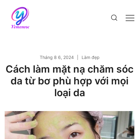
Skip
to
content
Website bách khoa kiến thức
Tháng 8 6, 2024
Làm đẹp
Cách làm mặt nạ chăm sóc
da từ bơ phù hợp với mọi
loại da