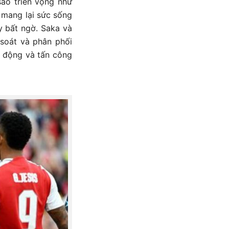
sao triển vọng như
 mang lại sức sống
y bất ngờ. Saka và
 soát và phân phối
ủ động và tấn công