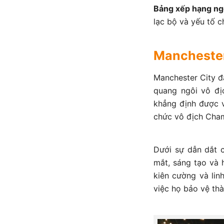
Bảng xếp hạng ng
lạc bộ và yếu tố c
Manchester
Manchester City đ
quang ngôi vô đị
khẳng định được v
chức vô địch Cha
Dưới sự dẫn dắt 
mắt, sáng tạo và 
kiên cường và lin
việc họ bảo vệ th