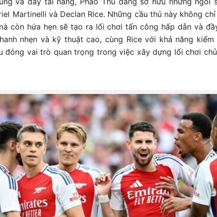
trung và đầy tài năng, Pháo Thủ đang sở hữu những ngôi 
iel Martinelli và Declan Rice. Những cầu thủ này không chỉ
mà còn hứa hẹn sẽ tạo ra lối chơi tấn công hấp dẫn và đầ
 nhanh nhẹn và kỹ thuật cao, cùng Rice với khả năng kiểm
u đóng vai trò quan trọng trong việc xây dựng lối chơi ch