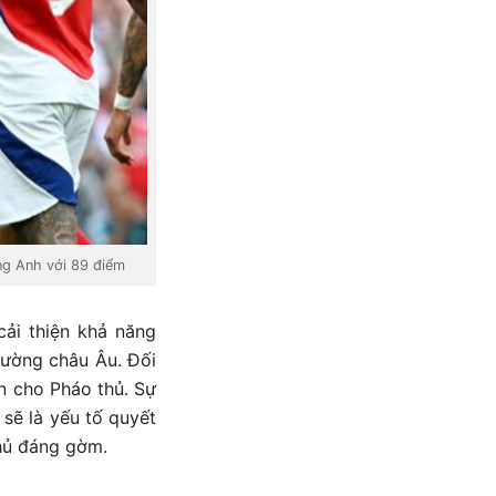
ạng Anh với 89 điểm
cải thiện khả năng
rường châu Âu. Đối
n cho Pháo thủ. Sự
 sẽ là yếu tố quyết
thủ đáng gờm.