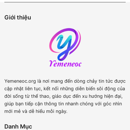
Giới thiệu
Yemeneoc.org là nơi mang đến dòng chảy tin tức được
cập nhật liên tục, kết nối những diễn biến sôi động của
đời sống từ thể thao, giáo dục đến xu hướng hiện đại,
giúp bạn tiếp cận thông tin nhanh chóng với góc nhìn
mới mẻ và dễ hiểu mỗi ngày.
Danh Mục