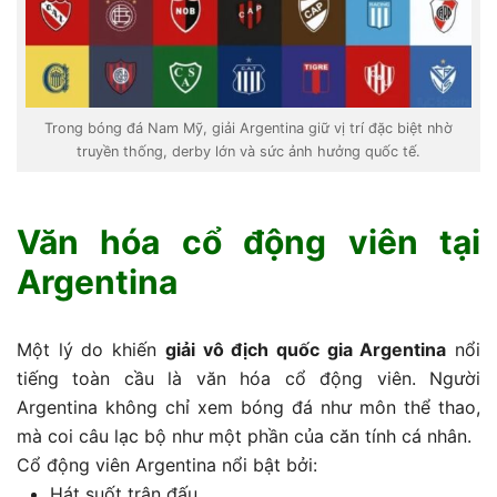
Trong bóng đá Nam Mỹ, giải Argentina giữ vị trí đặc biệt nhờ
truyền thống, derby lớn và sức ảnh hưởng quốc tế.
Văn hóa cổ động viên tại
Argentina
Một lý do khiến
giải vô địch quốc gia Argentina
nổi
tiếng toàn cầu là văn hóa cổ động viên. Người
Argentina không chỉ xem bóng đá như môn thể thao,
mà coi câu lạc bộ như một phần của căn tính cá nhân.
Cổ động viên Argentina nổi bật bởi:
Hát suốt trận đấu.