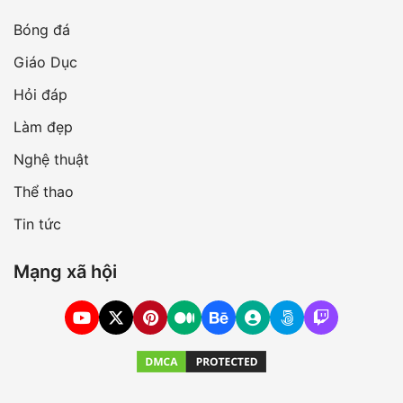
Bóng đá
Giáo Dục
Hỏi đáp
Làm đẹp
Nghệ thuật
Thể thao
Tin tức
Mạng xã hội