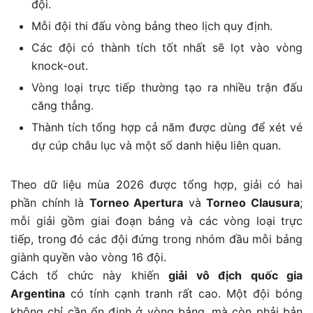
đội.
Mỗi đội thi đấu vòng bảng theo lịch quy định.
Các đội có thành tích tốt nhất sẽ lọt vào vòng
knock-out.
Vòng loại trực tiếp thường tạo ra nhiều trận đấu
căng thẳng.
Thành tích tổng hợp cả năm được dùng để xét vé
dự cúp châu lục và một số danh hiệu liên quan.
Theo dữ liệu mùa 2026 được tổng hợp, giải có hai
phần chính là
Torneo Apertura
và
Torneo Clausura
;
mỗi giải gồm giai đoạn bảng và các vòng loại trực
tiếp, trong đó các đội đứng trong nhóm đầu mỗi bảng
giành quyền vào vòng 16 đội.
Cách tổ chức này khiến
giải vô địch quốc gia
Argentina
có tính cạnh tranh rất cao. Một đội bóng
không chỉ cần ổn định ở vòng bảng, mà còn phải bản