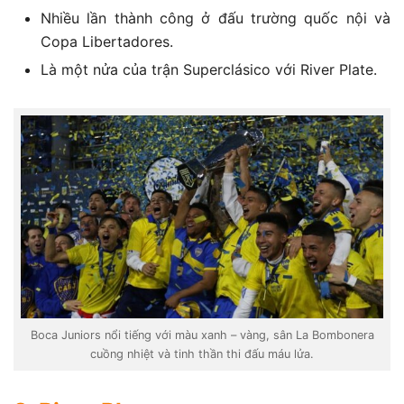
Nhiều lần thành công ở đấu trường quốc nội và
Copa Libertadores.
Là một nửa của trận Superclásico với River Plate.
Boca Juniors nổi tiếng với màu xanh – vàng, sân La Bombonera
cuồng nhiệt và tinh thần thi đấu máu lửa.