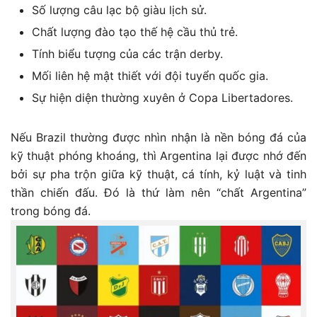
Số lượng câu lạc bộ giàu lịch sử.
Chất lượng đào tạo thế hệ cầu thủ trẻ.
Tính biểu tượng của các trận derby.
Mối liên hệ mật thiết với đội tuyển quốc gia.
Sự hiện diện thường xuyên ở Copa Libertadores.
Nếu Brazil thường được nhìn nhận là nền bóng đá của
kỹ thuật phóng khoáng, thì Argentina lại được nhớ đến
bởi sự pha trộn giữa kỹ thuật, cá tính, kỷ luật và tinh
thần chiến đấu. Đó là thứ làm nên “chất Argentina”
trong bóng đá.