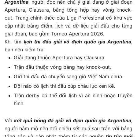
Argentina
, người đọc nên chú ý giải đang ở giai đoạn
Apertura, Clausura, bảng tổng hợp hay vòng knock-
out. Trang chính thức của Liga Profesional có khu vực
cập nhật bảng điểm, lịch và dữ liệu giải đấu cho từng
giai đoạn, bao gồm Torneo Apertura 2026.
Khi tìm
lịch thi đấu giải vô địch quốc gia Argentina
,
bạn nên kiểm tra:
Giải đang thuộc Apertura hay Clausura.
Trận đấu thuộc vòng bảng hay knock-out.
Giờ thi đấu đã chuyển sang giờ Việt Nam chưa.
Đội nào có lịch thi đấu cúp châu lục xen kẽ.
Trận derby có thể đổi lịch vì an ninh hoặc truyền
hình.
Với
kết quả bóng đá giải vô địch quốc gia Argentina
,
người hâm mộ nên đối chiếu kết quả sau trận với bảng
tổng sắp và cập nhật thêm từ các nguồn
tin tức mới