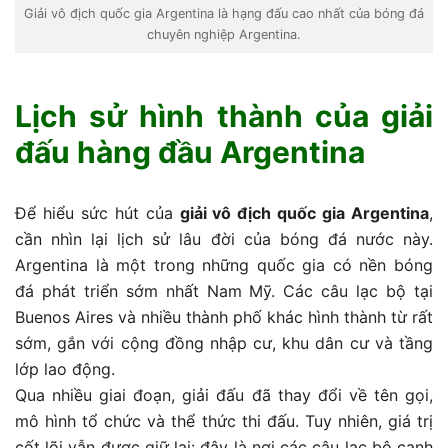
Giải vô địch quốc gia Argentina là hạng đấu cao nhất của bóng đá
chuyên nghiệp Argentina.
Lịch sử hình thành của giải
đấu hàng đầu Argentina
Để hiểu sức hút của
giải vô địch quốc gia Argentina
,
cần nhìn lại lịch sử lâu đời của bóng đá nước này.
Argentina là một trong những quốc gia có nền bóng
đá phát triển sớm nhất Nam Mỹ. Các câu lạc bộ tại
Buenos Aires và nhiều thành phố khác hình thành từ rất
sớm, gắn với cộng đồng nhập cư, khu dân cư và tầng
lớp lao động.
Qua nhiều giai đoạn, giải đấu đã thay đổi về tên gọi,
mô hình tổ chức và thể thức thi đấu. Tuy nhiên, giá trị
cốt lõi vẫn được giữ lại: đây là nơi các câu lạc bộ cạnh