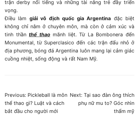
trận derby nổi tiếng và những tài năng trẻ đầy triển
vọng.
Điều làm
giải vô địch quốc gia Argentina
đặc biệt
không chỉ nằm ở chuyên môn, mà còn ở cảm xúc và
tinh thần
thể thao
mãnh liệt. Từ La Bombonera đến
Monumental, từ Superclasico đến các trận đấu nhỏ ở
địa phương, bóng đá Argentina luôn mang lại cảm giác
cuồng nhiệt, sống động và rất Nam Mỹ.
Điều
Previous:
Pickleball là môn
Next:
Tại sao đàn ông thích
thể thao gì? Luật và cách
phụ nữ mu to? Góc nhìn
hướng
bắt đầu cho người mới
thẩm mỹ
bài
viết