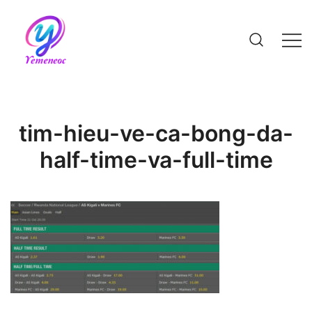
Skip
to
content
Website bách khoa kiến thức
tim-hieu-ve-ca-bong-da-
half-time-va-full-time