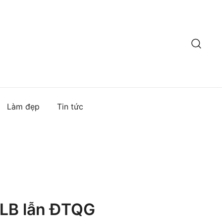
Làm đẹp
Tin tức
CLB lẫn ĐTQG