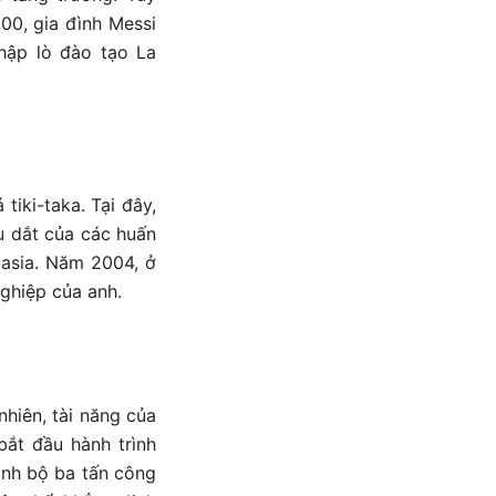
00, gia đình Messi
hập lò đào tạo La
tiki-taka. Tại đây,
ìu dắt của các huấn
Masia. Năm 2004, ở
nghiệp của anh.
hiên, tài năng của
ắt đầu hành trình
ành bộ ba tấn công