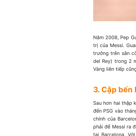
Năm 2008, Pep Gua
trị của Messi. Gua
trưởng trên sân c
del Rey) trong 2 
Vàng liên tiếp cũn
3. Cập bến
Sau hơn hai thập 
đến PSG vào tháng
chính của Barcelo
phải để Messi ra 
tại Barcelona. V