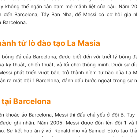
ày không thể ngăn cản đam mê mãnh liệt của cậu. Năm 20
n đến Barcelona, Tây Ban Nha, để Messi có cơ hội gia n
a Barcelona.
hành từ lò đào tạo La Masia
 bóng đá của Barcelona, được biết đến với triết lý bóng đá 
a kỹ thuật, chiến thuật, và lối chơi thông minh. Dưới sự d
, Messi phát triển vượt bậc, trở thành niềm tự hào của La 
trận ra mắt đội 1 Barcelona, đánh dấu bước ngoặt trong sự 
 tại Barcelona
n khoác áo Barcelona, Messi thi đấu chủ yếu ở đội B. Tuy n
được ghi nhận. Năm 2005, Messi được đôn lên đội 1 và b
ao. Sự kết hợp ăn ý với Ronaldinho và Samuel Eto’o tạo th