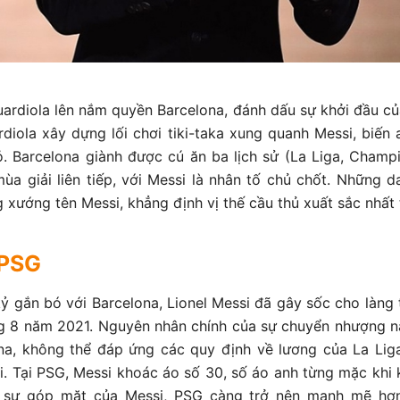
rdiola lên nắm quyền Barcelona, đánh dấu sự khởi đầu c
rdiola xây dựng lối chơi tiki-taka xung quanh Messi, biến
ỏ. Barcelona giành được cú ăn ba lịch sử (La Liga, Cham
mùa giải liên tiếp, với Messi là nhân tố chủ chốt. Những 
g xướng tên Messi, khẳng định vị thế cầu thủ xuất sắc nhất 
 PSG
kỷ gắn bó với Barcelona, Lionel Messi đã gây sốc cho làng 
 8 năm 2021. Nguyên nhân chính của sự chuyển nhượng nà
na, không thể đáp ứng các quy định về lương của La Lig
đi. Tại PSG, Messi khoác áo số 30, số áo anh từng mặc khi 
ới sự góp mặt của Messi, PSG càng trở nên mạnh mẽ hơ