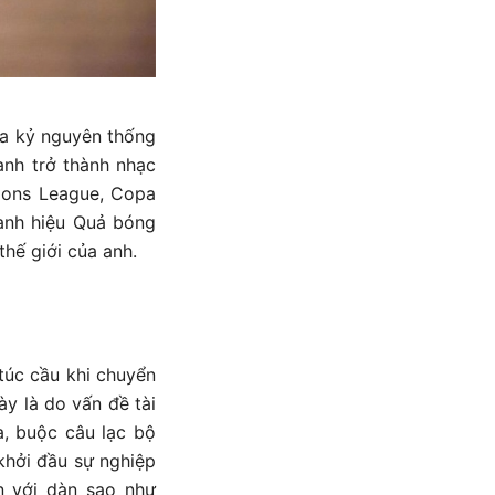
ủa kỷ nguyên thống
 anh trở thành nhạc
pions League, Copa
danh hiệu Quả bóng
thế giới của anh.
túc cầu khi chuyển
y là do vấn đề tài
a, buộc câu lạc bộ
khởi đầu sự nghiệp
n với dàn sao như