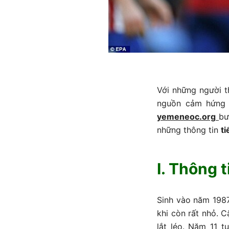
Với những người t
nguồn cảm hứng k
yemeneoc.org
bư
những thông tin
t
I. Thông 
Sinh vào năm 1987 
khi còn rất nhỏ. 
lắt léo. Năm 11 