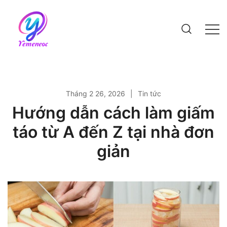
Skip
to
content
Website bách khoa kiến thức
Tháng 2 26, 2026
Tin tức
Hướng dẫn cách làm giấm
táo từ A đến Z tại nhà đơn
giản