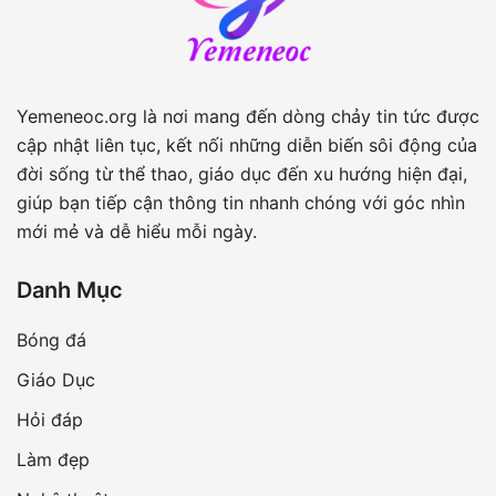
Yemeneoc.org là nơi mang đến dòng chảy tin tức được
cập nhật liên tục, kết nối những diễn biến sôi động của
đời sống từ thể thao, giáo dục đến xu hướng hiện đại,
giúp bạn tiếp cận thông tin nhanh chóng với góc nhìn
mới mẻ và dễ hiểu mỗi ngày.
Danh Mục
Bóng đá
Giáo Dục
Hỏi đáp
Làm đẹp