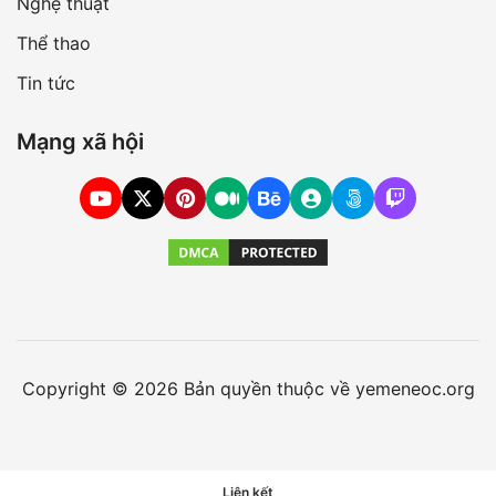
Nghệ thuật
Thể thao
Tin tức
Mạng xã hội
Copyright © 2026 Bản quyền thuộc về yemeneoc.org
Liên kết