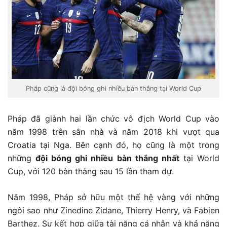
Pháp cũng là đội bóng ghi nhiều bàn thắng tại World Cup
Pháp đã giành hai lần chức vô địch World Cup vào
năm 1998 trên sân nhà và năm 2018 khi vượt qua
Croatia tại Nga. Bên cạnh đó, họ cũng là một trong
những
đội bóng ghi nhiều bàn thắng nhất
tại World
Cup, với 120 bàn thắng sau 15 lần tham dự.
Năm 1998, Pháp sở hữu một thế hệ vàng với những
ngôi sao như Zinedine Zidane, Thierry Henry, và Fabien
Barthez. Sự kết hợp giữa tài năng cá nhân và khả năng