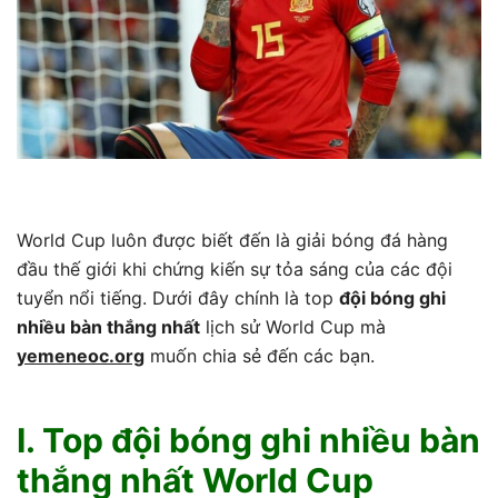
World Cup luôn được biết đến là giải bóng đá hàng
đầu thế giới khi chứng kiến sự tỏa sáng của các đội
tuyển nổi tiếng. Dưới đây chính là top
đội bóng ghi
nhiều bàn thắng nhất
lịch sử World Cup mà
yemeneoc.org
muốn chia sẻ đến các bạn.
I. Top đội bóng ghi nhiều bàn
thắng nhất World Cup