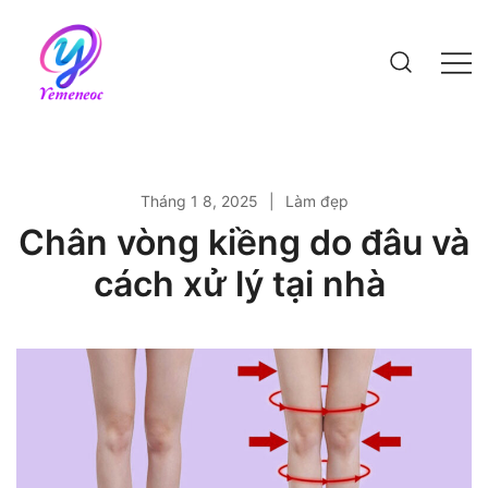
Skip
to
content
Website bách khoa kiến thức
Tháng 1 8, 2025
Làm đẹp
Chân vòng kiềng do đâu và
cách xử lý tại nhà