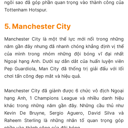
ngôi sao đã góp phần quan trọng vào thành công của
Tottenham Hotspur.
5. Manchester City
Manchester City là một thế lực mới nổi trong những
năm gần đây nhưng đã nhanh chóng khẳng định vị thế
của mình trong nhóm những đội bóng vĩ đại nhất
Ngoại hạng Anh. Dưới sự dẫn dắt của huấn luyện viên
Pep Guardiola, Man City đã thống trị giải đấu với lối
chơi tấn công đẹp mắt và hiệu quả.
Manchester City đã giành được 6 chức vô địch Ngoại
hạng Anh, 1 Champions League và nhiều danh hiệu
khác trong những năm gần đây. Những cầu thủ như
Kevin De Bruyne, Sergio Aguero, David Silva và
Raheem Sterling là những nhân tố quan trọng góp
phần vào thành công của đội bóng.