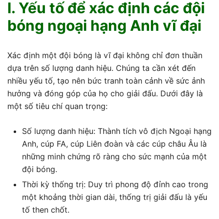
I. Yếu tố để xác định các đội
bóng ngoại hạng Anh vĩ đại
Xác định một đội bóng là vĩ đại không chỉ đơn thuần
dựa trên số lượng danh hiệu. Chúng ta cần xét đến
nhiều yếu tố, tạo nên bức tranh toàn cảnh về sức ảnh
hưởng và đóng góp của họ cho giải đấu. Dưới đây là
một số tiêu chí quan trọng:
Số lượng danh hiệu: Thành tích vô địch Ngoại hạng
Anh, cúp FA, cúp Liên đoàn và các cúp châu Âu là
những minh chứng rõ ràng cho sức mạnh của một
đội bóng.
Thời kỳ thống trị: Duy trì phong độ đỉnh cao trong
một khoảng thời gian dài, thống trị giải đấu là yếu
tố then chốt.