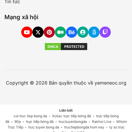
Tin tức
Mạng xã hội
Copyright © 2026 Bản quyền thuộc về yemeneoc.org
Liên kết
coi truc tiep bong da
•
Xoilac trực tiếp bóng đá
•
trực tiếp bóng
đá
•
90p
•
trực tiếp bóng đá
•
tructuyenbongda
•
Rakhoi Live
•
Mitom
Trực Tiếp
•
truc tuyen bong da
•
tructiepbongda hom nay
•
ty so trực